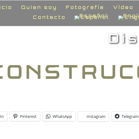
icio
Quien soy
Fotografía
Vídeo
Contacto
Español
Eng
Di
In
Pinterest
WhatsApp
Instagram
Telegram