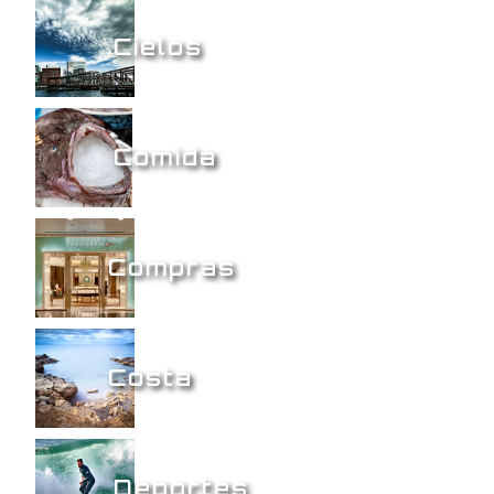
Cielos
Comida
Compras
Costa
Deportes