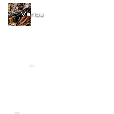
Varios
...
...