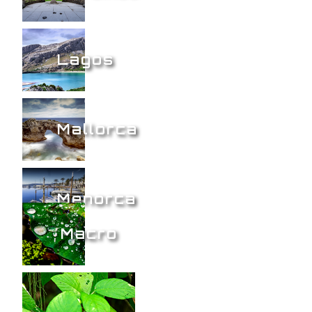
Lagos
Mallorca
Menorca
Macro