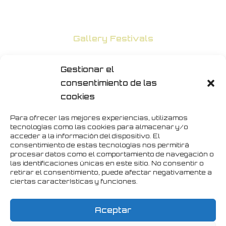
Gallery Festivals
04/02/2021
Gestionar el
consentimiento de las
cookies
Gallery Handicraft
Para ofrecer las mejores experiencias, utilizamos
29/10/2019
tecnologías como las cookies para almacenar y/o
acceder a la información del dispositivo. El
consentimiento de estas tecnologías nos permitirá
procesar datos como el comportamiento de navegación o
las identificaciones únicas en este sitio. No consentir o
Meta
retirar el consentimiento, puede afectar negativamente a
ciertas características y funciones.
Register
Log in
Aceptar
Entries feed
Comments feed